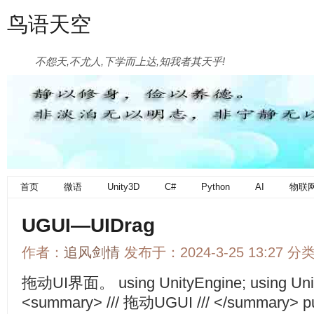
鸟语天空
不怨天,不尤人,下学而上达,知我者其天乎!
首页
微语
Unity3D
C#
Python
AI
物联
UGUI—UIDrag
作者：
追风剑情
发布于：2024-3-25 13:27 分
拖动UI界面。 using UnityEngine; using Unity
<summary> /// 拖动UGUI /// </summary> pub