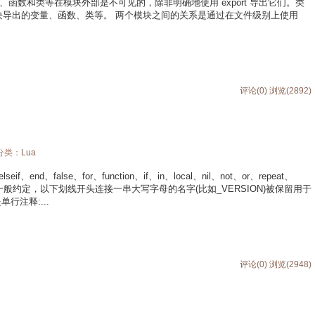
函数和类等在模块外部是不可见的，除非明确地使用 export 导出它们。类
其他模块导出的变量、函数、类等。 两个模块之间的关系是通过在文件级别上使用
评论(0)
浏览(2892)
 分类：
Lua
if、end、false、for、function、if、in、local、nil、not、or、repeat、
ile、goto 一般约定，以下划线开头连接一串大写字母的名字(比如_VERSION)被保留用于
行注释:...
评论(0)
浏览(2948)