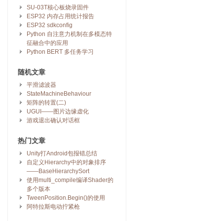
SU-03T核心板烧录固件
ESP32 内存占用统计报告
ESP32 sdkconfig
Python 自注意力机制在多模态特
征融合中的应用
Python BERT 多任务学习
随机文章
平滑滤波器
StateMachineBehaviour
矩阵的转置(二)
UGUI——图片边缘虚化
游戏退出确认对话框
热门文章
Unity打Android包报错总结
自定义Hierarchy中的对象排序
——BaseHierarchySort
使用multi_compile编译Shader的
多个版本
TweenPosition.Begin()的使用
阿特拉斯电动拧紧枪