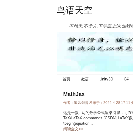
鸟语天空
不怨天,不尤人,下学而上达,知我
首页
微语
Unity3D
C#
MathJax
作者：
追风剑情
发布于：2022-4-28 17:11
这是一款js写的数学公式渲染引擎，可在html文档
TeX/LaTeX commands [CSDN] LaT
\begin{equation...
阅读全文>>