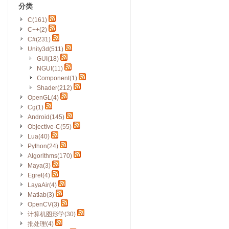
分类
C(161)
C++(2)
C#(231)
Unity3d(511)
GUI(18)
NGUI(11)
Component(1)
Shader(212)
OpenGL(4)
Cg(1)
Android(145)
Objective-C(55)
Lua(40)
Python(24)
Algorithms(170)
Maya(3)
Egret(4)
LayaAir(4)
Matlab(3)
OpenCV(3)
计算机图形学(30)
批处理(4)