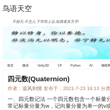
鸟语天空
不怨天,不尤人,下学而上达,知我者其天乎!
首页
微语
Unity3D
C#
Python
AI
物联
四元数(Quaternion)
作者：
追风剑情
发布于：2021-7-23 16:13 分
一、四元数记法 一个四元数包含一个标量
常记标量分量为w，记向量分量为单一的v或分开