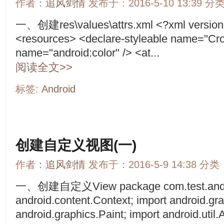
作者：
追风剑情
发布于：2016-5-10 13:39 分
一、创建res\values\attrs.xml <?xml version=
<resources> <declare-styleable name="Cro
name="android:color" /> <at...
阅读全文>>
标签:
Android
创建自定义视图(一)
作者：
追风剑情
发布于：2016-5-9 14:38 分类
一、创建自定义View package com.test.androi
android.content.Context; import android.gr
android.graphics.Paint; import android.util.A