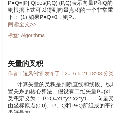
P●Q=|P||Q|cos(P,Q) (P,Q)表示向
则根据上式可以得到向量点积的一个非常
下： (1) 如果P●Q>0，则P...
阅读全文>>
标签:
Algorithms
矢量的叉积
作者：
追风剑情
发布于：2016-5-21 18:03 分
计算矢量的叉积是判断直线和线段、线
置关系的核心算法。假设有二维矢量P=(x1,y1)
叉积定义为： P×Q=x1*y2-x2*y1 
由坐标原点(0,0)、P、Q和P+Q所组成
带符号的...