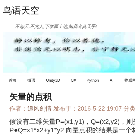
鸟语天空
不怨天,不尤人,下学而上达,知我者其天乎!
首页
微语
Unity3D
C#
Python
AI
物联
矢量的点积
作者：
追风剑情
发布于：2016-5-22 19:07 分
假设有二维矢量P=(x1,y1)，Q=(x2,y2
P●Q=x1*x2+y1*y2 向量点积的结果