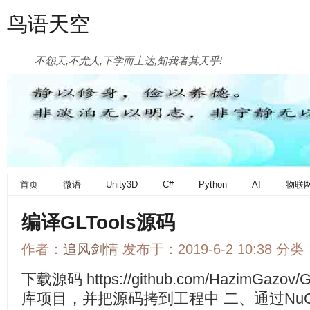
鸟语天空
不怨天,不尤人,下学而上达,知我者其天乎!
首页
微语
Unity3D
C#
Python
AI
物联
编译GLTools源码
作者：
追风剑情
发布于：2019-6-2 10:38 分类
下载源码 https://github.com/HazimGaz
库项目，并把源码拷到工程中 二、通过NuGet