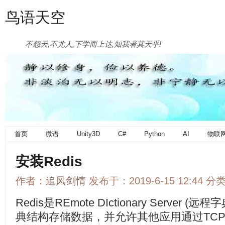
鸟语天空
不怨天,不尤人,下学而上达,知我者其天乎!
首页
微语
Unity3D
C#
Python
AI
物联
安装Redis
作者：
追风剑情
发布于：2019-6-15 12:44 分
Redis是REmote DIctionary Serve
典结构存储数据，并允许其他应用通过TC