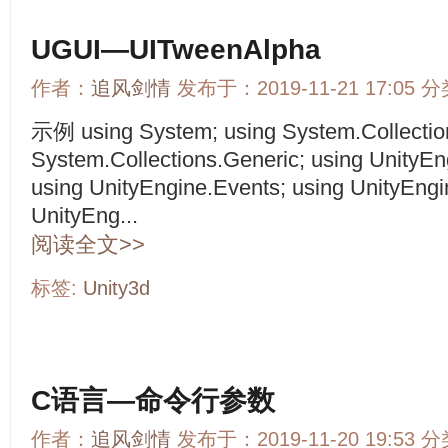
UGUI—UITweenAlpha
作者：
追风剑情
发布于：2019-11-21 17:05 
示例 using System; using System.Collectio
System.Collections.Generic; using UnityEn
using UnityEngine.Events; using UnityEng
UnityEng...
阅读全文>>
标签:
Unity3d
C语言—命令行参数
作者：
追风剑情
发布于：2019-11-20 19:53 