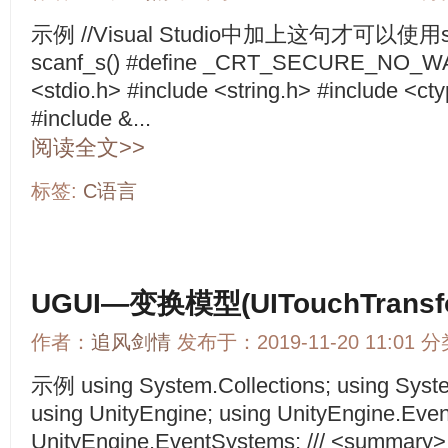
示例 //Visual Studio中加上这句才可以使用s
scanf_s() #define _CRT_SECURE_NO_W
<stdio.h> #include <string.h> #include <cty
#include &...
阅读全文>>
标签:
C语言
UGUI—变换模型(UITouchTransf
作者：
追风剑情
发布于：2019-11-20 11:01 
示例 using System.Collections; using Syste
using UnityEngine; using UnityEngine.Even
UnityEngine.EventSystems; /// <su