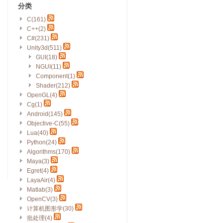
分类
C(161)
C++(2)
C#(231)
Unity3d(511)
GUI(18)
NGUI(11)
Component(1)
Shader(212)
OpenGL(4)
Cg(1)
Android(145)
Objective-C(55)
Lua(40)
Python(24)
Algorithms(170)
Maya(3)
Egret(4)
LayaAir(4)
Matlab(3)
OpenCV(3)
计算机图形学(30)
批处理(4)