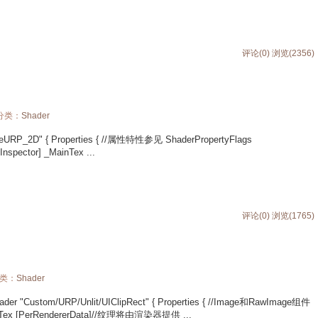
评论(0)
浏览(2356)
 分类：
Shader
URP_2D" { Properties { //属性特性参见 ShaderPropertyFlags
Inspector] _MainTex ...
评论(0)
浏览(1765)
分类：
Shader
Custom/URP/Unlit/UIClipRect" { Properties { //Image和RawImage组件
[PerRendererData]//纹理将由渲染器提供 ...