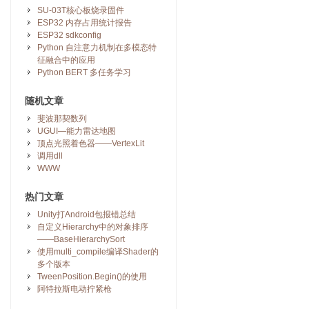
SU-03T核心板烧录固件
ESP32 内存占用统计报告
ESP32 sdkconfig
Python 自注意力机制在多模态特
征融合中的应用
Python BERT 多任务学习
随机文章
斐波那契数列
UGUI—能力雷达地图
顶点光照着色器——VertexLit
调用dll
WWW
热门文章
Unity打Android包报错总结
自定义Hierarchy中的对象排序
——BaseHierarchySort
使用multi_compile编译Shader的
多个版本
TweenPosition.Begin()的使用
阿特拉斯电动拧紧枪