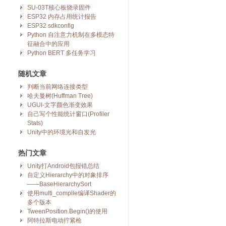
SU-03T核心板烧录固件
ESP32 内存占用统计报告
ESP32 sdkconfig
Python 自注意力机制在多模态特
征融合中的应用
Python BERT 多任务学习
随机文章
判断当前网络连接类型
哈夫曼树(Huffman Tree)
UGUI-文字颜色渐变效果
自己写个性能统计窗口(Profiler
Stats)
Unity中的环境光和自发光
热门文章
Unity打Android包报错总结
自定义Hierarchy中的对象排序
——BaseHierarchySort
使用multi_compile编译Shader的
多个版本
TweenPosition.Begin()的使用
阿特拉斯电动拧紧枪