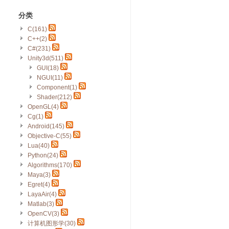
分类
C(161)
C++(2)
C#(231)
Unity3d(511)
GUI(18)
NGUI(11)
Component(1)
Shader(212)
OpenGL(4)
Cg(1)
Android(145)
Objective-C(55)
Lua(40)
Python(24)
Algorithms(170)
Maya(3)
Egret(4)
LayaAir(4)
Matlab(3)
OpenCV(3)
计算机图形学(30)