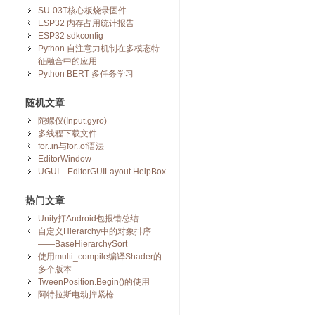
SU-03T核心板烧录固件
ESP32 内存占用统计报告
ESP32 sdkconfig
Python 自注意力机制在多模态特
征融合中的应用
Python BERT 多任务学习
随机文章
陀螺仪(Input.gyro)
多线程下载文件
for..in与for..of语法
EditorWindow
UGUI—EditorGUILayout.HelpBox
热门文章
Unity打Android包报错总结
自定义Hierarchy中的对象排序
——BaseHierarchySort
使用multi_compile编译Shader的
多个版本
TweenPosition.Begin()的使用
阿特拉斯电动拧紧枪