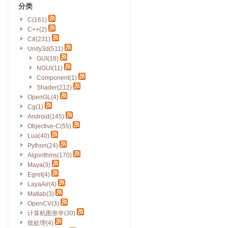
分类
C(161)
C++(2)
C#(231)
Unity3d(511)
GUI(18)
NGUI(11)
Component(1)
Shader(212)
OpenGL(4)
Cg(1)
Android(145)
Objective-C(55)
Lua(40)
Python(24)
Algorithms(170)
Maya(3)
Egret(4)
LayaAir(4)
Matlab(3)
OpenCV(3)
计算机图形学(30)
批处理(4)